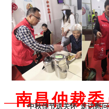
南昌
仲裁委
中秋佳节送关怀
走访慰问