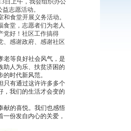
月13日上午
，我会组织办公
公益志愿
活动。
室和食堂开展义务活动。
福食堂，
志愿者们为老人
产党好！社区工作搞得
党、感谢政府、感谢社区
孝老
等良好社会风气，是
族助人为乐、扶贫济困的
步的时代新风范。
但
只有通过
这
许许多多个
好，我们的生活才会变的
奉献的喜悦。
我们也
感悟
着一份发自内心的关爱，