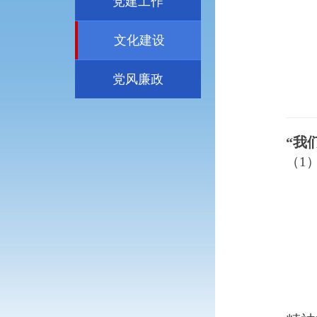
党建工作
文化建设
党风廉政
“我
（
1