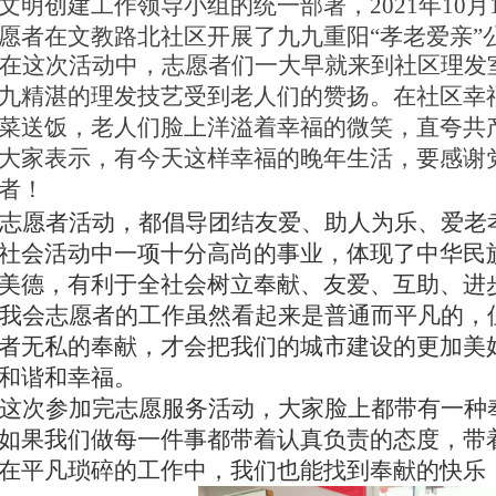
文明创建工作领导小组的统一部署，
2021年10
愿者在文教路北社区
开展
了
九九重阳
“孝老爱亲”
在这次活动中，志愿者们一大早就来到社区理发
九
精湛的理发技艺受到老人们的赞扬。在社区幸
菜送饭，老人们脸上洋溢着幸福的微笑，直夸共
大家表示，有今天这样幸福的晚年生活，要感谢
者！
志
愿者活动
，都
倡导团结友爱、助人为乐、
爱老
社会活动中一项十分高尚的事业
，
体现了中华民
美德，有利于全社会树立奉献、友爱、互助、进
我会志
愿者的工作
虽然
看起来是普通而平凡的，
者无私的奉献，才会把我们的城市建设的更加美
和谐和幸福。
这
次参加
完
志愿服务活动，
大家脸上都带
有一种
如果我们做每一件事都带着认真负责的态度，带
在平凡琐碎的工作中，我们也能找到
奉献的快乐