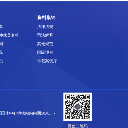
资料集锦
单
法律法规
仲裁员名单
司法解释
则
其他规范
况
国际惯例
员
仲裁案例库
线至国体中心地铁站站向西50米。）
微信二维码