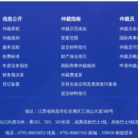
信息公开
仲裁指南
仲裁员
仲裁章程
仲裁示范条款
仲裁员名
仲裁规则
受案范围
国际商事
服务流程
提交材料指引
仲裁员守
收费标准
财产保全指引
仲裁员概
年度业务报告
国际商事仲裁规则
申请仲裁
财务预决算
仲裁费速算
登记备案
开具生效证明及查阅复印案卷
提交材料指引
地址：江西省南昌市红谷滩区三清山大道388号
口向西50米；乘261、503、503长班，或乘高铁巴士1线、高铁巴士8
电话：0791-86810052 传真：0791-86867165 邮编：330038
邮箱登录