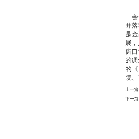
会议
并落
是金
展，
窗口
的调
的《
院、
上一篇
下一篇