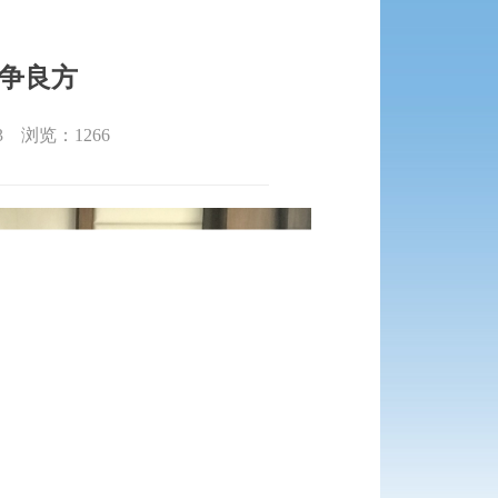
止争良方
43 浏览：
1266